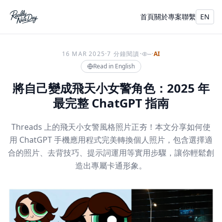
首頁
關於
專案
聯繫
EN
16 MAR 2025
·
7 分鐘閱讀
·
·
AI
—
Read in English
將自己變成飛天小女警角色：2025 年
最完整 ChatGPT 指南
Threads 上的飛天小女警風格照片正夯！本文分享如何使
用 ChatGPT 手機應用程式完美轉換個人照片，包含選擇適
合的照片、去背技巧、提示詞運用等實用步驟，讓你輕鬆創
造出專屬卡通形象。